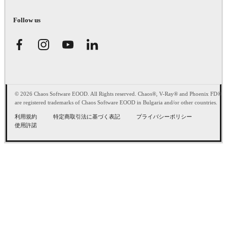
Follow us
© 2026 Chaos Software EOOD. All Rights reserved. Chaos®, V-Ray® and Phoenix FD®
are registered trademarks of Chaos Software EOOD in Bulgaria and/or other countries.
利用規約
特定商取引法に基づく表記
プライバシーポリシー
使用許諾