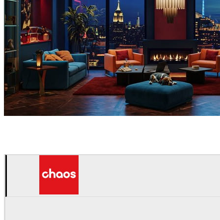
Seifeddine El Ayeb
Interior Design