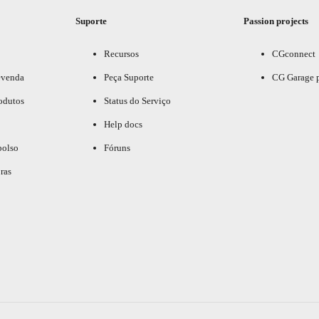
Suporte
Passion projects
Recursos
CGconnect
evenda
Peça Suporte
CG Garage 
odutos
Status do Serviço
Help docs
bolso
Fóruns
ras