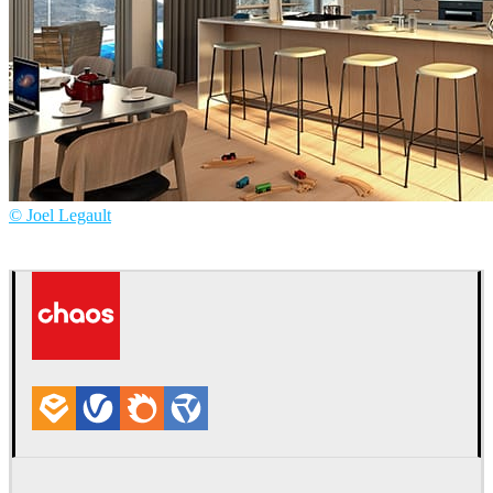
© Joel Legault
Joël Legault
建築