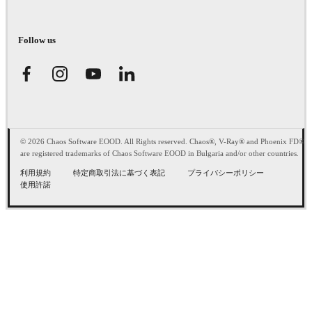
Follow us
© 2026 Chaos Software EOOD. All Rights reserved. Chaos®, V-Ray® and Phoenix FD®
are registered trademarks of Chaos Software EOOD in Bulgaria and/or other countries.
利用規約
特定商取引法に基づく表記
プライバシーポリシー
使用許諾