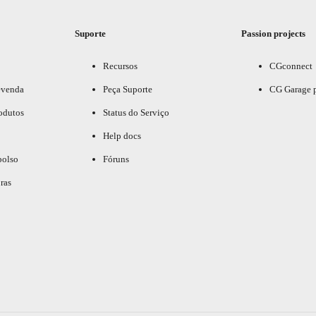
Suporte
Passion projects
Recursos
CGconnect
evenda
Peça Suporte
CG Garage 
odutos
Status do Serviço
Help docs
bolso
Fóruns
ras