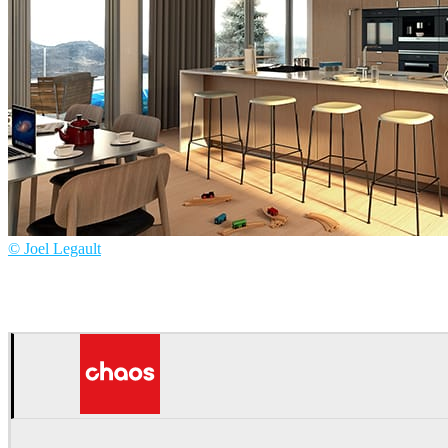
© Joel Legault
Joël Legault
Arquitetura