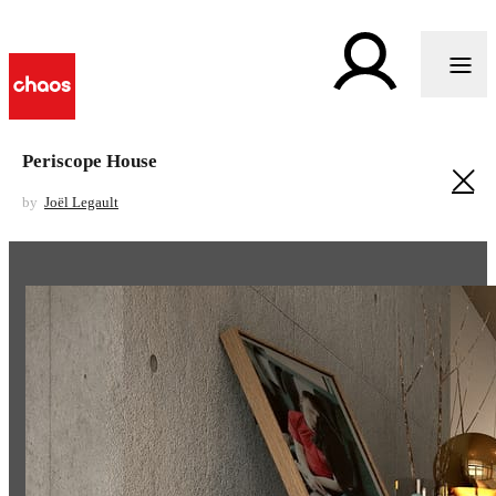
Periscope House
by
Joël Legault