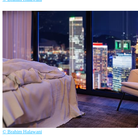
Brahim Halawani
アート
© Brahim Halawani