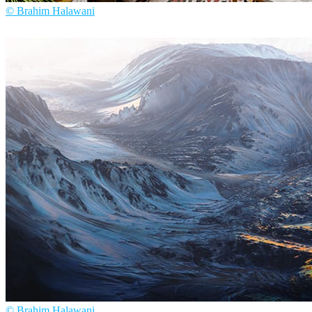
© Brahim Halawani
Brahim Halawani
インテリアデザイン
© Brahim Halawani