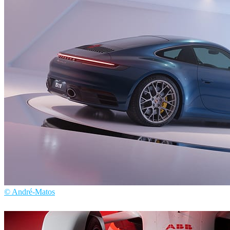
Narcis Callin
アート
© André-Matos
André Matos
自動車