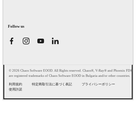
Follow us
© 2026 Chaos Software EOOD. All Rights reserved. Chaos®, V-Ray® and Phoenix FD®
are registered trademarks of Chaos Software EOOD in Bulgaria and/or other countries.
利用規約
特定商取引法に基づく表記
プライバシーポリシー
使用許諾