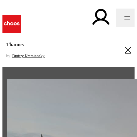
Thames
by
Dmitry Kremiansky