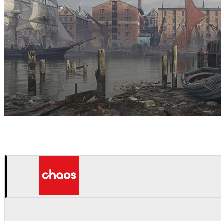
Dmitry Kremiansky
アート