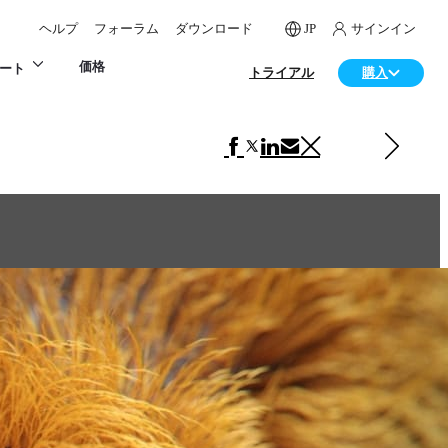
ヘルプ
フォーラム
ダウンロード
JP
サインイン
価格
ート
トライアル
購入
次の アート 項目
Sphere