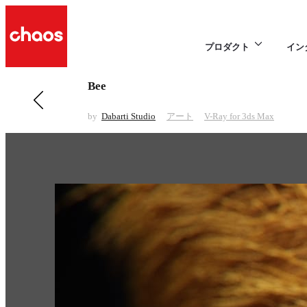
プロダクト
イン
Bee
前の アート 項目
Southern Ground Hornbill
by
Dabarti Studio
アート
V-Ray for 3ds Max