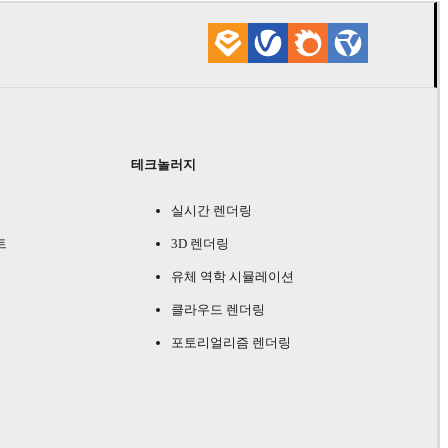
테크놀러지
실시간 렌더링
트
3D 렌더링
유체 역학 시뮬레이션
클라우드 렌더링
포토리얼리즘 렌더링