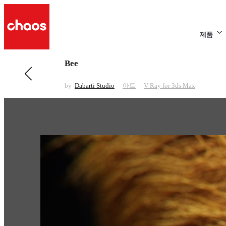
제품
Bee
전 페이지 보기 아트
Southern Ground Hornbill
by
Dabarti Studio
아트
V-Ray for 3ds Max