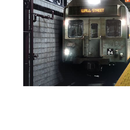
Deepak Jain
아트