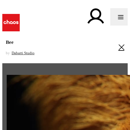
Bee
by
Dabarti Studio