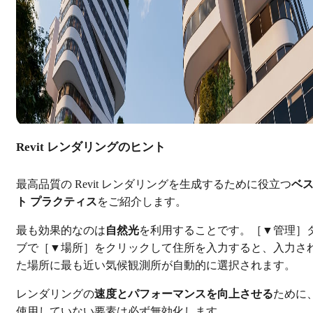
Revit レンダリングのヒント
最高品質の Revit レンダリングを生成するために役立つ
ベ
ト プラクティス
をご紹介します。
最も効果的なのは
自然光
を利用することです。［▼管理］
ブで［▼場所］をクリックして住所を入力すると、入力さ
た場所に最も近い気候観測所が自動的に選択されます。
レンダリングの
速度とパフォーマンスを向上させる
ために
使用していない要素は必ず無効化します。