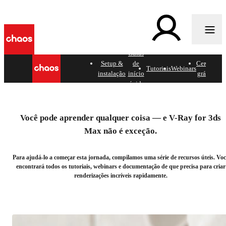
Guias
c
Setup &
de
Cenas
Help
Tutoriais
Webinars
instalação
início
grátis
docs
rápido
Domine o V-Ray for 3ds
Max.
Você pode aprender qualquer coisa — e V-Ray for 3ds
Max não é exceção.
Sua coleção de recursos oficiais de aprendizagem.
Para ajudá-lo a começar esta jornada, compilamos uma série de recursos úteis. Voc
encontrará todos os tutoriais, webinars e documentação de que precisa para criar
renderizações incríveis rapidamente.