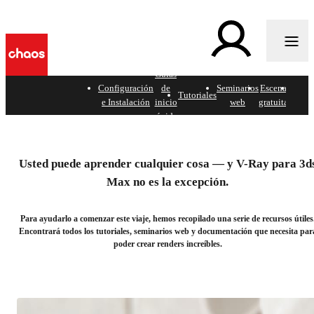
Guías
c
Configuración
de
Seminarios
Escenas
Docu
Tutoriales
e Instalación
inicio
web
gratuitas
de
rápido
Domine V-Ray para 3ds
Max
Usted puede aprender cualquier cosa — y V-Ray para 3d
Max no es la excepción.
Su colección oficial de recursos de aprendizaje
Para ayudarlo a comenzar este viaje, hemos recopilado una serie de recursos útiles
Encontrará todos los tutoriales, seminarios web y documentación que necesita par
poder crear renders increíbles.