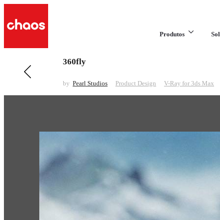
Produtos
Sol
360fly
Anterior em Product Design
Motherboard
by
Pearl Studios
Product Design
V-Ray for 3ds Max