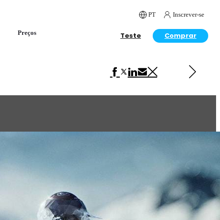
PT
Inscrever-se
Preços
Teste
Comprar
Próximo em Product Design
Cream Studios – Breville Espresso