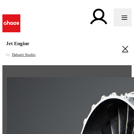
Jet Engine
by
Dabarti Studio