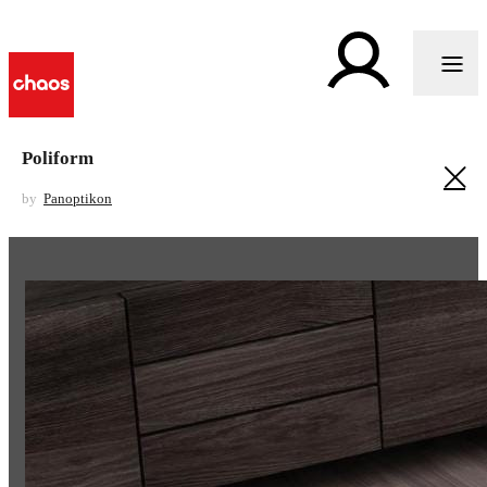
Poliform
by
Panoptikon