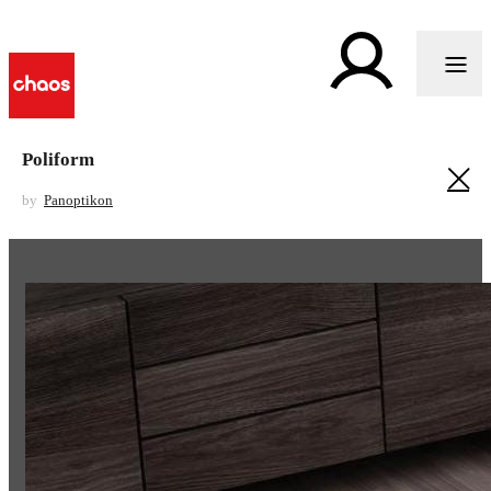
Poliform
by
Panoptikon