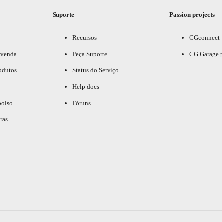
Suporte
Passion projects
Recursos
CGconnect
evenda
Peça Suporte
CG Garage 
odutos
Status do Serviço
Help docs
bolso
Fóruns
ras