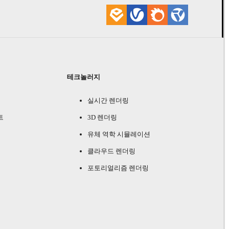
테크놀러지
실시간 렌더링
트
3D 렌더링
유체 역학 시뮬레이션
클라우드 렌더링
포토리얼리즘 렌더링