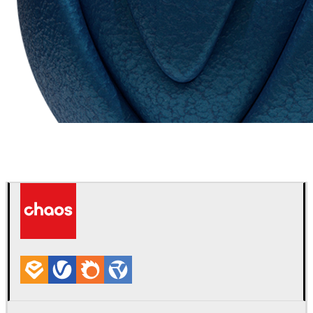
Chaos Group
VRscans 材质库