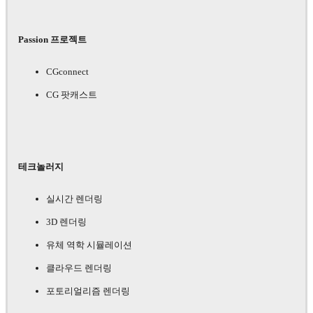
Passion 프로젝트
CGconnect
CG 팟캐스트
테크놀러지
실시간 렌더링
3D 렌더링
유체 역학 시뮬레이션
클라우드 렌더링
포토리얼리즘 렌더링