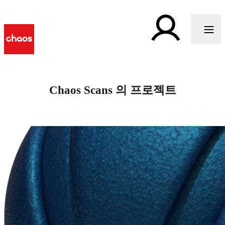
Chaos Scans 의 프로젝트