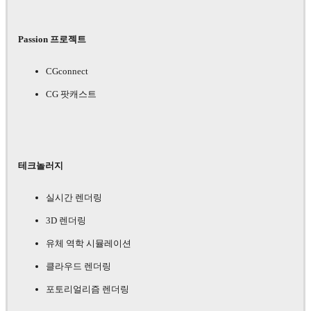
Passion 프로젝트
CGconnect
CG 팟캐스트
테크놀러지
실시간 렌더링
3D 렌더링
유체 역학 시뮬레이션
클라우드 렌더링
포토리얼리즘 렌더링