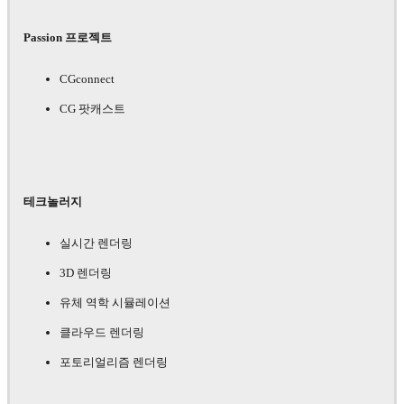
Passion 프로젝트
CGconnect
CG 팟캐스트
테크놀러지
실시간 렌더링
3D 렌더링
유체 역학 시뮬레이션
클라우드 렌더링
포토리얼리즘 렌더링