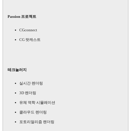
Passion 프로젝트
CGconnect
CG 팟캐스트
테크놀러지
실시간 렌더링
3D 렌더링
유체 역학 시뮬레이션
클라우드 렌더링
포토리얼리즘 렌더링