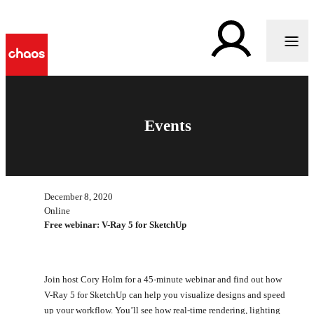
Events
December 8, 2020
Online
Free webinar: V-Ray 5 for SketchUp
Join host Cory Holm for a 45-minute webinar and find out how
V-Ray 5 for SketchUp can help you visualize designs and speed
up your workflow. You’ll see how real-time rendering, lighting