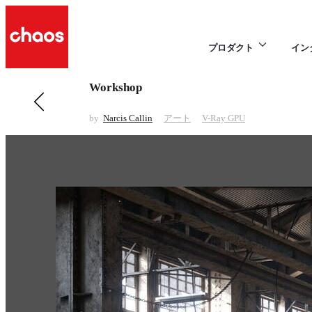
プロダクト
イン
Workshop
前の アート 項目
Constant
by
Narcis Callin
アート
V-Ray GPU