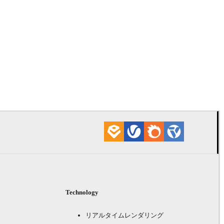
James Dowl
ア
Technology
リアルタイムレンダリング