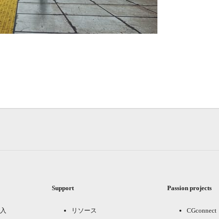
Support
Passion projects
入
リソース
CGconnect