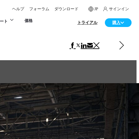
ヘルプ
フォーラム
ダウンロード
JP
サインイン
価格
ート
トライアル
購入
次の アート 項目
Xmars