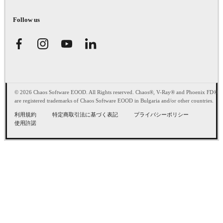
Follow us
© 2026 Chaos Software EOOD. All Rights reserved. Chaos®, V-Ray® and Phoenix FD®
are registered trademarks of Chaos Software EOOD in Bulgaria and/or other countries.
利用規約
特定商取引法に基づく表記
プライバシーポリシー
使用許諾