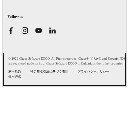
Follow us
© 2026 Chaos Software EOOD. All Rights reserved. Chaos®, V-Ray® and Phoenix FD®
are registered trademarks of Chaos Software EOOD in Bulgaria and/or other countries.
利用規約
特定商取引法に基づく表記
プライバシーポリシー
使用許諾