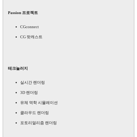
Passion 프로젝트
CGconnect
CG 팟캐스트
테크놀러지
실시간 렌더링
3D 렌더링
유체 역학 시뮬레이션
클라우드 렌더링
포토리얼리즘 렌더링