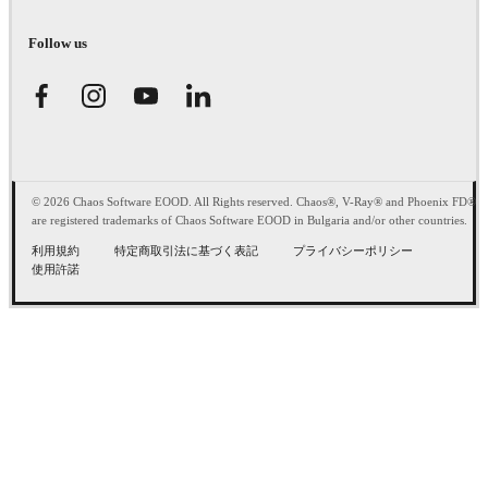
Follow us
© 2026 Chaos Software EOOD. All Rights reserved. Chaos®, V-Ray® and Phoenix FD®
are registered trademarks of Chaos Software EOOD in Bulgaria and/or other countries.
利用規約
特定商取引法に基づく表記
プライバシーポリシー
使用許諾