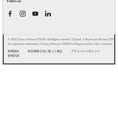
Follow us
© 2026 Chaos Software EOOD. All Rights reserved. Chaos®, V-Ray® and Phoenix FD®
are registered trademarks of Chaos Software EOOD in Bulgaria and/or other countries.
利用規約
特定商取引法に基づく表記
プライバシーポリシー
使用許諾