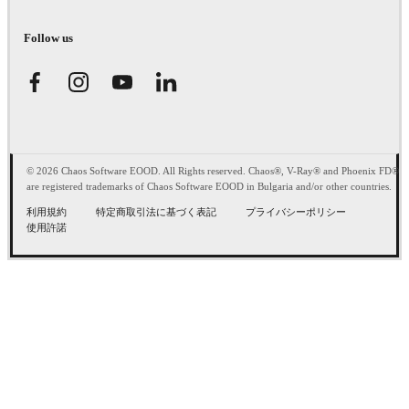
Follow us
© 2026 Chaos Software EOOD. All Rights reserved. Chaos®, V-Ray® and Phoenix FD®
are registered trademarks of Chaos Software EOOD in Bulgaria and/or other countries.
利用規約
特定商取引法に基づく表記
プライバシーポリシー
使用許諾