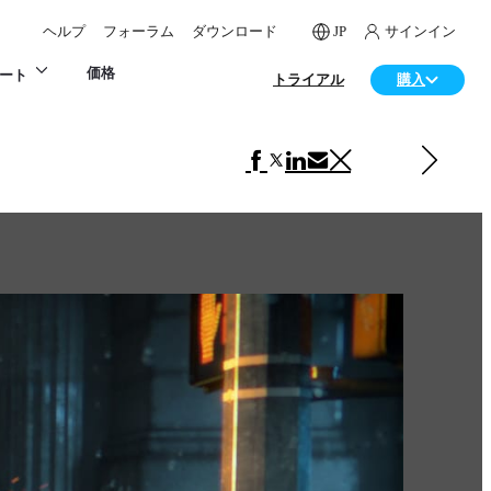
ヘルプ
フォーラム
ダウンロード
JP
サインイン
価格
ート
トライアル
購入
次の ゲーム 項目
Call of Duty: Black Ops Seize Glory