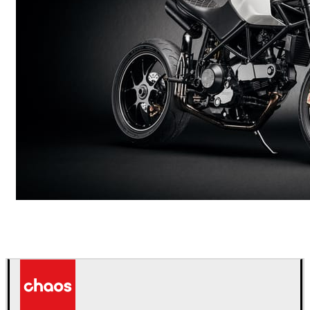
Andreas Fougner Ezelius
自動車