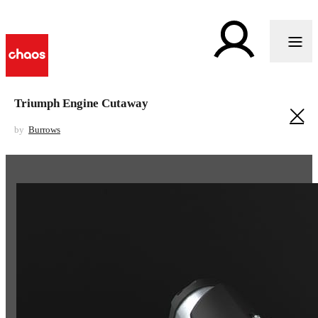
Triumph Engine Cutaway
by
Burrows