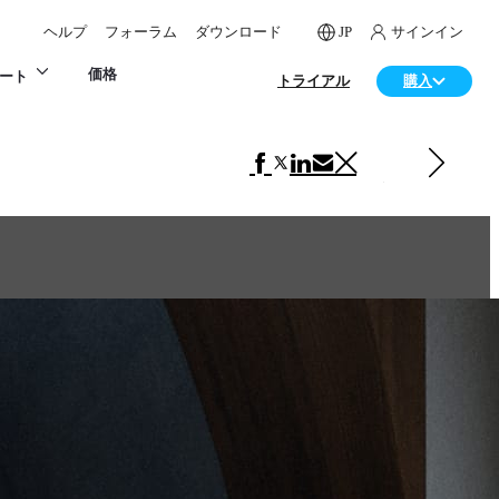
ヘルプ
フォーラム
ダウンロード
JP
サインイン
価格
ート
トライアル
購入
次の インテリアデザイン 項目
Black, black and black