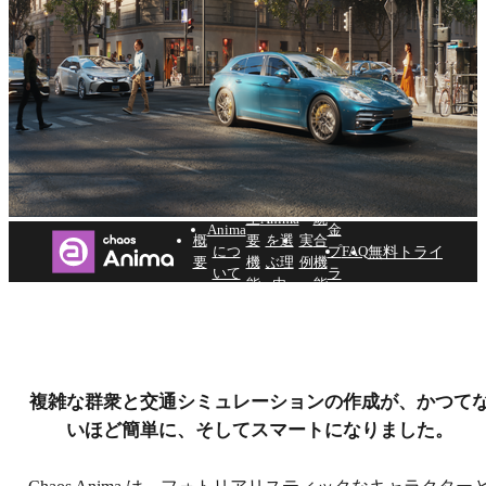
料
主
Anima
統
Anima
金
概
要
を選
実
合
無料トライアル
につ
プ
FAQ
要
機
ぶ理
例
機
いて
ラ
能
由
能
ン
未来への道。その第一歩
を踏み出しましょう。
複雑な群衆と交通シミュレーションの作成が、かつて
いほど簡単に、そしてスマートになりました。
レンダリング、アニメーション、群衆、交通シミュレ
ーション用に揃えられた、4,000 以上の高品質な人物モ
デルと車両モデル。