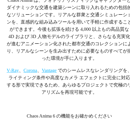
Chaos Anima は、フォトリアリスティックなキャラクター
ダイナミックな交通を建築シーンに取り入れるための包括
無料トライアル
なソリューションです。リアルな群衆と交通シミュレーシ
ンを、直感的な組み込みツールを用いて手軽に作成するこ
今すぐ購入する
ができます。今後も拡張を続ける 4,000 以上もの高品質な
4D および 3D 人物モデルのライブラリと、さらなる充実
が進むアニメーション化された都市交通のコレクションに
り、リアルなシーンを生み出すために必要なものすべてが
った環境が手に入ります。
V-Ray
、
Corona
、
Vantage
でのシームレスなレンダリングを
ライティング条件や高度なカメラ エフェクトに完全に対
する形で実現できるため、あらゆるプロジェクトで究極の
アリズムを再現可能です。
Chaos Anima 6 の機能をお確かめください