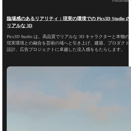
© Pics3D Studi
臨場感のあるリアリティ：現実の環境での Pics3D Studio の
リアルな 3D
Pics3D Studio は、高品質でリアルな 3D キャラクターと本物の
現実環境との融合を芸術の域へと引き上げ、建築、プロダクト
設計、広告プロジェクトに卓越した没入感をもたらします。