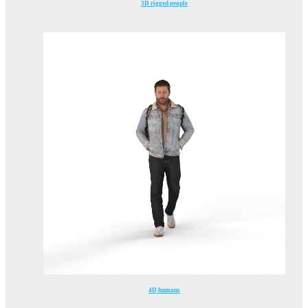
3D rigged people
4D humans