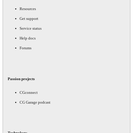
Resources
Get support
Service status
Help docs
Forums
Passion projects
CGconnect
CG Garage podcast
Technology