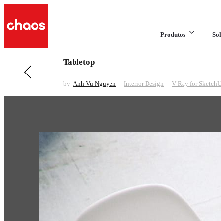
Produtos
Sol
Tabletop
Anterior em Interior Design
Home Office
by
Anh Vu Nguyen
Interior Design
V-Ray for Sketch