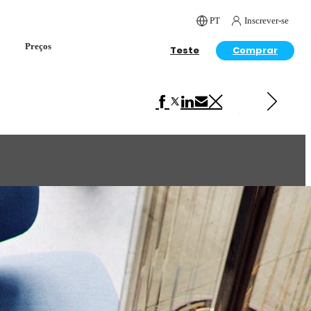
PT
Inscrever-se
Preços
Teste
Comprar
Próximo em Interior Design
Toko Design Bg — Apartment