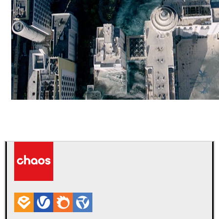
ScanlineVFX
Filmes