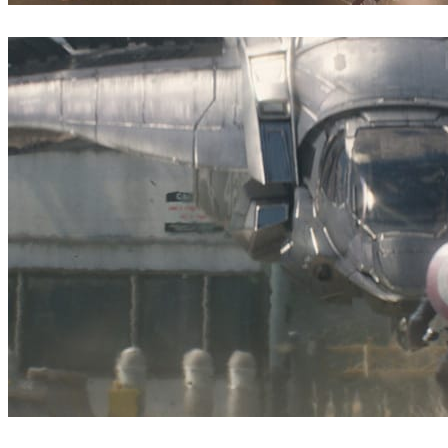
ScanlineVFX
Filmes