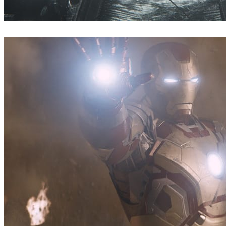
ScanlineVFX
Filmes