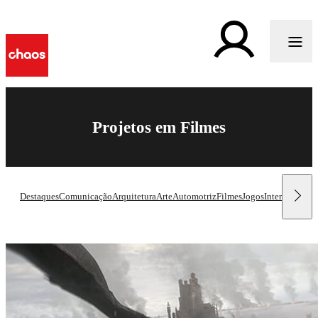
Projetos em Filmes
Destaques
Comunicação
Arquitetura
Arte
Automotriz
Filmes
Jogos
Interior Desig