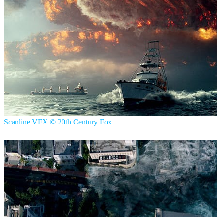
Scanline VFX © 20th Century Fox
ScanlineVFX
Filmes