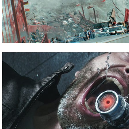
ScanlineVFX
Filmes