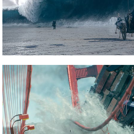
ScanlineVFX
Filmes