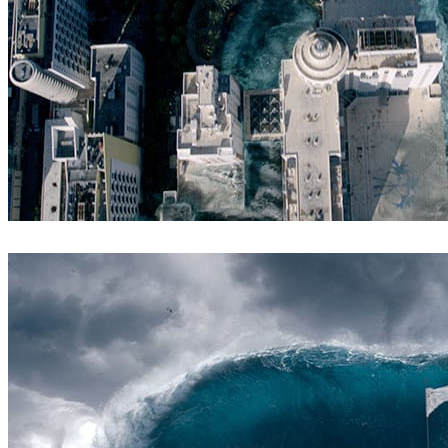
ScanlineVFX
Filmes