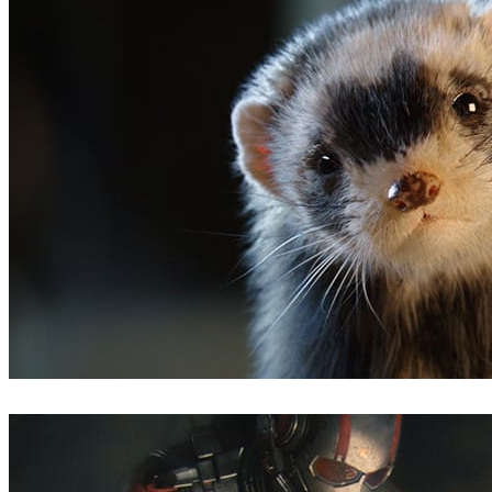
ScanlineVFX
Filmes