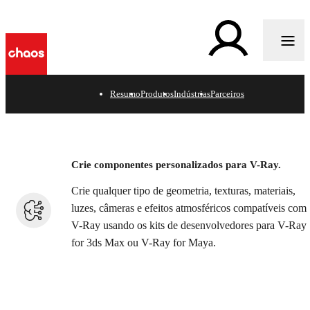
i
Resumo
Produtos
Indústrias
Parceiros
Crie extensões para V-Ray
e ferramentas de
Crie componentes personalizados para V-Ray.
gerenciamento de render.
Crie qualquer tipo de geometria, texturas, materiais,
luzes, câmeras e efeitos atmosféricos compatíveis com
V-Ray usando os kits de desenvolvedores para V-Ray
for 3ds Max ou V-Ray for Maya.