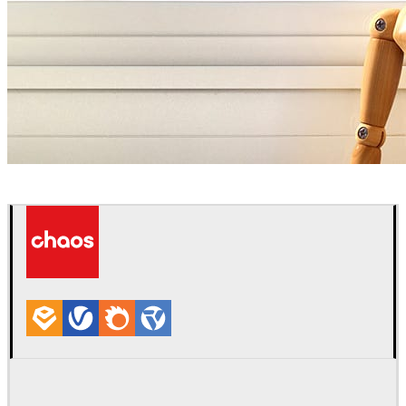
Amello Illustration
아트