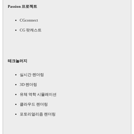
Passion 프로젝트
CGconnect
CG 팟캐스트
테크놀러지
실시간 렌더링
3D 렌더링
유체 역학 시뮬레이션
클라우드 렌더링
포토리얼리즘 렌더링