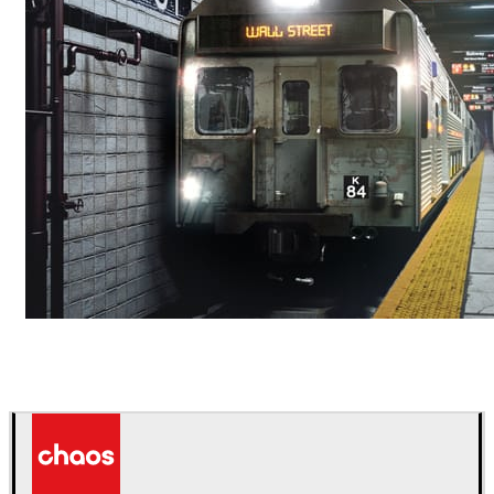
Deepak Jain
아트