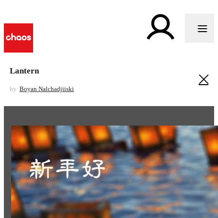
Lantern
by
Boyan Nalchadjiiski