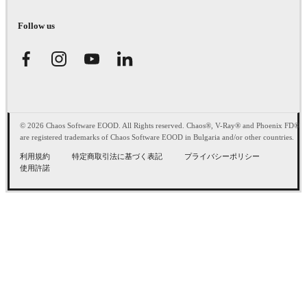
Follow us
© 2026 Chaos Software EOOD. All Rights reserved. Chaos®, V-Ray® and Phoenix FD®
are registered trademarks of Chaos Software EOOD in Bulgaria and/or other countries.
利用規約
特定商取引法に基づく表記
プライバシーポリシー
使用許諾