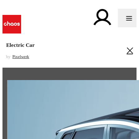
Electric Car
by
Pixelwerk