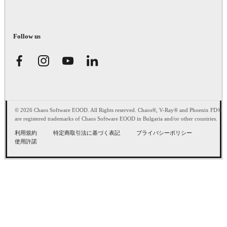
Follow us
© 2026 Chaos Software EOOD. All Rights reserved. Chaos®, V-Ray® and Phoenix FD®
are registered trademarks of Chaos Software EOOD in Bulgaria and/or other countries.
利用規約
特定商取引法に基づく表記
プライバシーポリシー
使用許諾