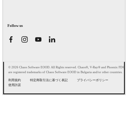
Follow us
© 2026 Chaos Software EOOD. All Rights reserved. Chaos®, V-Ray® and Phoenix FD®
are registered trademarks of Chaos Software EOOD in Bulgaria and/or other countries.
利用規約
特定商取引法に基づく表記
プライバシーポリシー
使用許諾