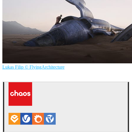
Lukas Filip © FlyingArchitecture
Lucas Filip - Flying Architecture
建築