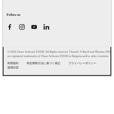
Follow us
© 2026 Chaos Software EOOD. All Rights reserved. Chaos®, V-Ray® and Phoenix FD®
are registered trademarks of Chaos Software EOOD in Bulgaria and/or other countries.
利用規約
特定商取引法に基づく表記
プライバシーポリシー
使用許諾