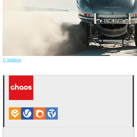
© briktop
Briktop
自動車